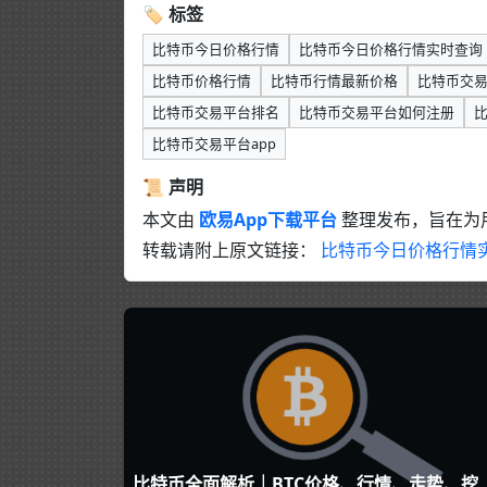
🏷 标签
比特币今日价格行情
比特币今日价格行情实时查询
比特币价格行情
比特币行情最新价格
比特币交
比特币交易平台排名
比特币交易平台如何注册
比特币交易平台app
📜 声明
本文由
欧易App下载平台
整理发布，旨在为
转载请附上原文链接：
比特币今日价格行情实时
比特币全面解析｜BTC价格、行情