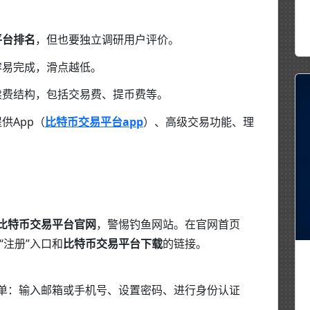
平台排名
，但也要独立调研用户评价。
容易完成，滑点越低。
续费结构，包括交易费、提币费等。
供App（
比特币交易平台app
）、高级交易功能、理
比特币交易平台官网
，警惕钓鱼网站。在官网首页
“注册”入口和
比特币交易平台下载
的链接。
单：输入邮箱或手机号、设置密码、进行身份认证