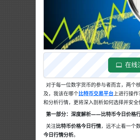
在线
对于每一位数字货币的参与者而言，两个
及，我该在哪个
比特币交易平台
上进行操作
和分析行情，更将深入剖析如何选择并安全
第一部分：深度解析——比特币今日价格
关注
比特币价格今日行情
，远不止看一个
今日行情分析
。