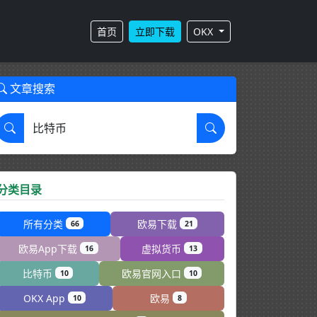
首页
立即下载
OKX
文章搜索
分类目录
所有分类
欧易下载
66
21
欧易App下载
虚拟货币
16
13
比特币
欧易官网入口
10
10
OKX App
欧易
10
8