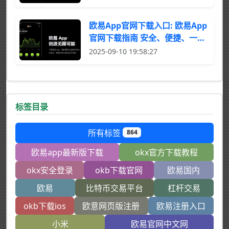
欧易App官网下载入口: 欧易App
官网下载指南 安全、便捷、一站
式操作指南
2025-09-10 19:58:27
标签目录
所有标签
864
欧易app最新版下载
okx官方下载教程
okx安全登录
okb下载官网
欧易国内
欧易
比特币交易平台
杠杆交易
okb下载ios
欧意网页版注册
欧易注册入口
小米
欧易官网中文网