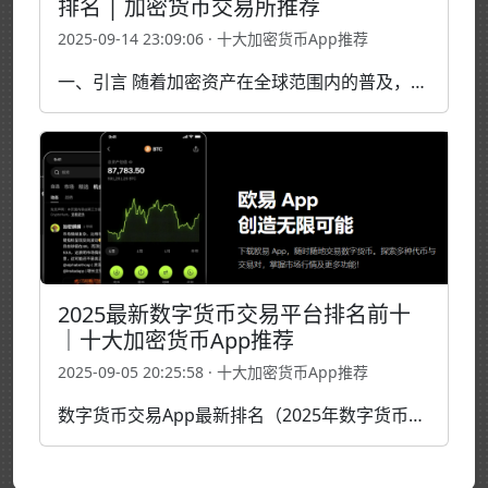
排名 | 加密货币交易所推荐
2025-09-14 23:09:06 · 十大加密货币App推荐
一、引言 随着加密资产在全球范围内的普及，加密货币交易平台成为投资者进入数字经济世界的必备工具。无论是比特币、以太坊，还是近几年快速发展的稳定币 USDT，用户都需要一个安全、透明、手续费合理、币种丰富的交易平台来完成买卖、存取和投资操作。 然而，加密货币交易平台有哪些？…
2025最新数字货币交易平台排名前十
｜十大加密货币App推荐
2025-09-05 20:25:58 · 十大加密货币App推荐
数字货币交易App最新排名（2025年数字货币交易软件前十盘点） 随着全球对数字资产的兴趣不断升温，越来越多的投资者开始寻求安全、便捷、功能强大的数字货币交易平台。2025年，各大交易所的竞争更加激烈，用户体验、资产安全、手续费结构和合规性成为评判平台优劣的关键标准。以下是…