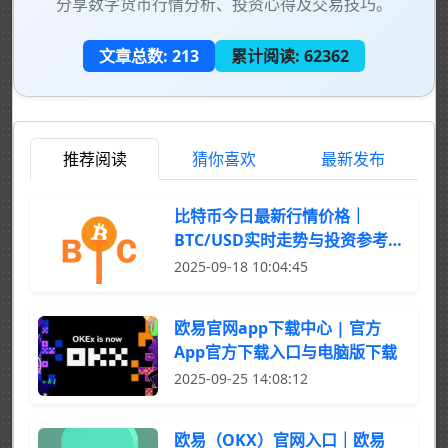
分享数字货币行情分析、投资心得及交易技巧。
文章总数:
213
累计阅读:
62362
推荐阅读
猜你喜欢
最新发布
比特币今日最新行情价格｜
BTC/USD实时走势与投资参考
（2025）
2025-09-18 10:04:45
欧易官网app下载中心 | 官方
App官方下载入口与电脑版下载
2025-09-25 14:08:12
欧易（OKX）官网入口｜欧易