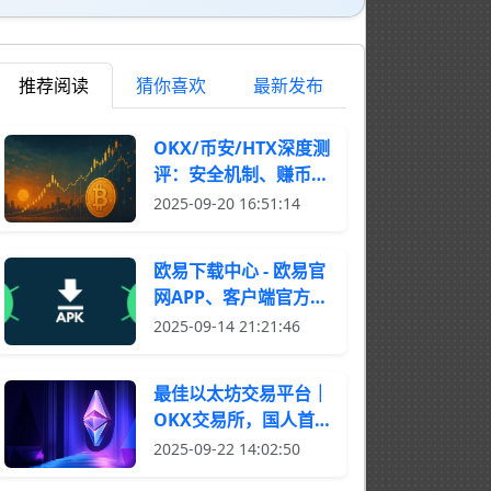
推荐阅读
猜你喜欢
最新发布
OKX/币安/HTX深度测
评：安全机制、赚币与
Web3功能全对比 | 比
2025-09-20 16:51:14
特币平台进阶指南
欧易下载中心 - 欧易官
网APP、客户端官方下
载入口
2025-09-14 21:21:46
最佳以太坊交易平台｜
OKX交易所，国人首选
ETH交易平台
2025-09-22 14:02:50