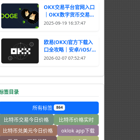
OKX交易平台官网入口
｜OKX数字货币交易与
Web3应用指南
2025-09-19 16:37:47
（2025）
欧易(OKX)官方下载入
口全攻略｜安卓/iOS/
电脑正版下载入口验证
2026-02-07 07:52:47
指南
标签目录
所有标签
864
比特币交易今日价格
比特币价格实时
比特币兑美元今日价格
oklok app下载