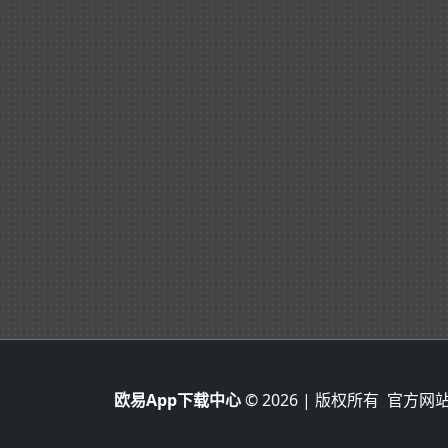
欧易App下载中心
© 2026 | 版权所有
官方网