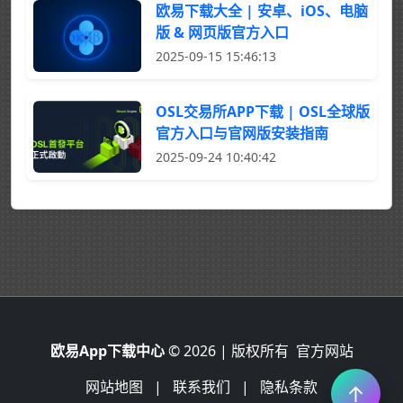
欧易下载大全 | 安卓、iOS、电脑
版 & 网页版官方入口
2025-09-15 15:46:13
OSL交易所APP下载 | OSL全球版
官方入口与官网版安装指南
2025-09-24 10:40:42
欧易App下载中心
© 2026 | 版权所有
官方网站
网站地图
|
联系我们
|
隐私条款
↑