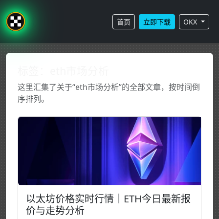
首页
立即下载
OKX
标签：eth市场分析
这里汇集了关于“eth市场分析”的全部文章，按时间倒
序排列。
以太坊价格实时行情｜ETH今日最新报
价与走势分析