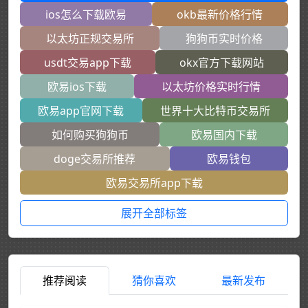
ios怎么下载欧易
okb最新价格行情
以太坊正规交易所
狗狗币实时价格
usdt交易app下载
okx官方下载网站
欧易ios下载
以太坊价格实时行情
欧易app官网下载
世界十大比特币交易所
如何购买狗狗币
欧易国内下载
doge交易所推荐
欧易钱包
欧易交易所app下载
展开全部标签
推荐阅读
猜你喜欢
最新发布