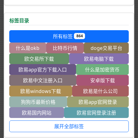
标签目录
所有标签
864
什么是okb
比特币行情
doge交易平台
欧交易所下载
欧易电脑下载
欧易app官方下载入口
什么是加密货币
欧易中文注册入口
安卓版下载
欧易windows下载
欧易是什么公司
狗狗币最新价格
欧易app官网登录
欧易国内网站
欧易官网登录注册
展开全部标签