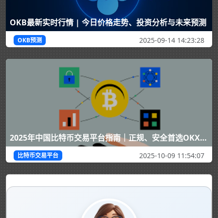
OKB最新实时行情 | 今日价格走势、投资分析与未来预测
2025-09-14 14:23:28
OKB预测
2025年中国比特币交易平台指南｜正规、安全首选OKX欧易
2025-10-09 11:54:07
比特币交易平台