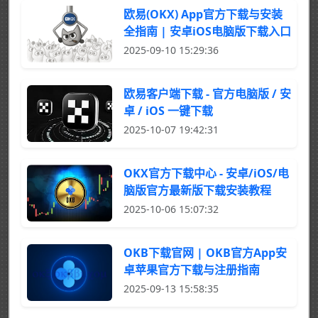
欧易(OKX) App官方下载与安装
全指南 | 安卓iOS电脑版下载入口
2025-09-10 15:29:36
欧易客户端下载 - 官方电脑版 / 安
卓 / iOS 一键下载
2025-10-07 19:42:31
OKX官方下载中心 - 安卓/iOS/电
脑版官方最新版下载安装教程
2025-10-06 15:07:32
OKB下载官网 | OKB官方App安
卓苹果官方下载与注册指南
2025-09-13 15:58:35