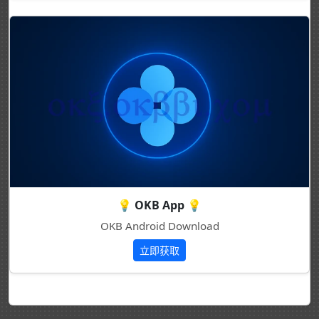
💡 OKB App 💡
OKB Android Download
立即获取