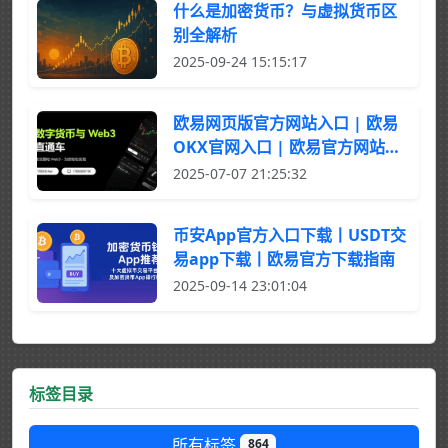
什么是加密货币？与虚拟货币区
别全解析
2025-09-24 15:15:17
欧易网页版官方网站入口 | 欧易
OKX官网入口 | 欧易官方网站入
口大全：欧易官网登录、交易所
2025-07-07 21:25:32
入口全攻略【最新2025】
币安App官方入口下载丨USDT交
易app下载丨欧易官方下载指南
2025-09-14 23:01:04
标签目录
所有标签
864