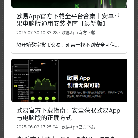
欧易App官方下载全平台合集｜安卓苹
果电脑版通用安装指南【最新版】
2025-07-30 10:33:28 · 欧易App官方下载
想开始数字货币交易，却苦于找不到安全可信的欧易App官方下载地址？别担心，今天我们为你整理了欧易官方app下载的全平台通道，涵盖安卓、iOS与电脑端，并解决你关于“欧易电脑版下载”、“易欧app官方下载”等常见关键词的疑惑。 …
欧易官方下载指南：安全获取欧易App
与电脑版的正确方式
2025-06-02 17:25:04 · 欧易App官方下载