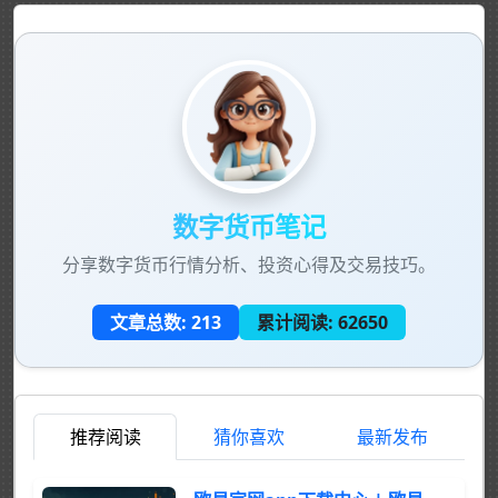
数字货币笔记
分享数字货币行情分析、投资心得及交易技巧。
文章总数:
213
累计阅读:
62650
推荐阅读
猜你喜欢
最新发布