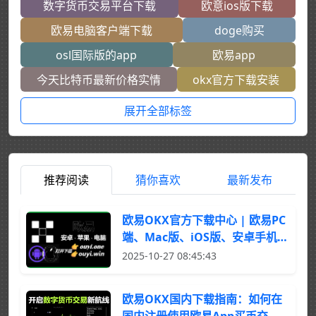
数字货币交易平台下载
欧意ios版下载
欧易电脑客户端下载
doge购买
osl国际版的app
欧易app
今天比特币最新价格实情
okx官方下载安装
展开全部标签
推荐阅读
猜你喜欢
最新发布
欧易OKX官方下载中心 | 欧易PC
端、Mac版、iOS版、安卓手机版
及交易所入口
2025-10-27 08:45:43
欧易OKX国内下载指南：如何在