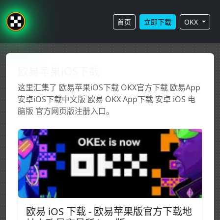
首页
立即下载
OKX
欧易苹果iOS下载
这里汇集了 欧易苹果iOS下载 OKX官方下载 欧易App
安卓iOS下载中文版 欧易 OKX App下载 安卓 iOS 电
脑版 官方网页版注册入口。
欧易 iOS 下载 - 欧易苹果版官方下载地