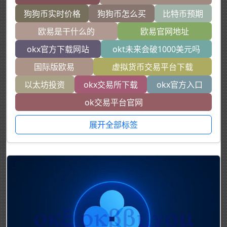
狗狗币实时价格
狗狗币怎么买
比特币预期
欧易是干什么的
欧易官网地址
okx官方下载网站
okt未来会破1000美元吗
国际版欧易
虚拟货币交易平台下载
以太坊投资
okx交易所下载
okx官方入口
ok交易平台官网
展开全部标签