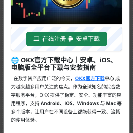
在线注册
安卓下载
🌐 OKX官方下载中心｜安卓、iOS、
电脑版全平台下载与安装指南
在数字资产应用广泛的今天，
OKX官方下载
中心
成
为越来越多用户关注的焦点。作为全球知名的综合数
字服务平台，OKX 提供了稳定、安全、功能丰富的应
用程序，支持
Android、iOS、Windows 与 Mac
等
多个版本，让用户在不同设备上都能获得一致、流畅
的使用体验。