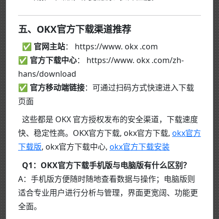
五、OKX官方下载渠道推荐
✅
官网主站
： https://www. okx .com
✅
官方下载中心
： https://www. okx .com/zh-
hans/download
✅
官方移动端链接
：可通过扫码方式快速进入下载
页面
这些都是 OKX 官方授权发布的安全渠道，下载速度
快、稳定性高。OKX官方下载, okx官方下载,
okx官方
下载版
, okx官方下载中心,
okx官方下载安装
Q1：OKX官方下载手机版与电脑版有什么区别？
A：手机版方便随时随地查看数据与操作；电脑版则
适合专业用户进行分析与管理，界面更宽阔、功能更
全面。