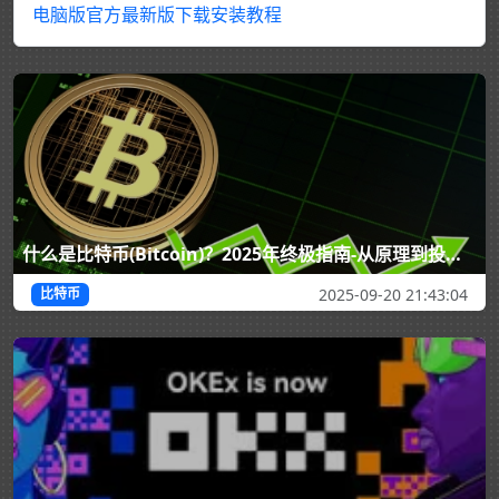
电脑版官方最新版下载安装教程
什么是比特币(Bitcoin)？2025年终极指南-从原理到投资全解析
2025-09-20 21:43:04
比特币