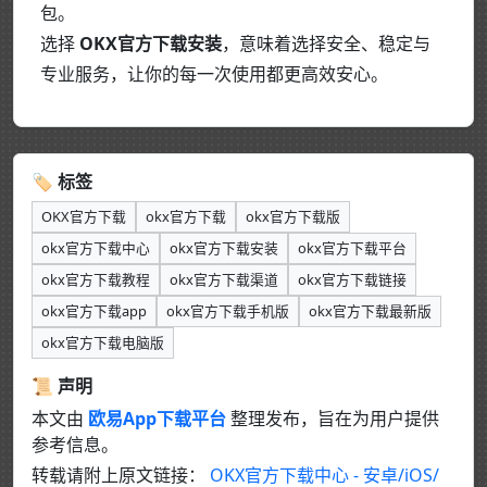
包。
选择
OKX官方下载安装
，意味着选择安全、稳定与
专业服务，让你的每一次使用都更高效安心。
🏷 标签
OKX官方下载
okx官方下载
okx官方下载版
okx官方下载中心
okx官方下载安装
okx官方下载平台
okx官方下载教程
okx官方下载渠道
okx官方下载链接
okx官方下载app
okx官方下载手机版
okx官方下载最新版
okx官方下载电脑版
📜 声明
本文由
欧易App下载平台
整理发布，旨在为用户提供
参考信息。
转载请附上原文链接：
OKX官方下载中心 - 安卓/iOS/