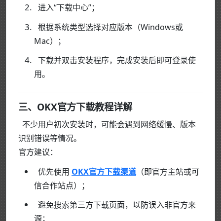
进入“下载中心”；
根据系统类型选择对应版本（Windows或
Mac）；
下载并双击安装程序，完成安装后即可登录使
用。
三、OKX官方下载教程详解
不少用户初次安装时，可能会遇到网络缓慢、版本
识别错误等情况。
官方建议：
优先使用
OKX官方下载渠道
（即官方主站或可
信合作站点）；
避免搜索第三方下载页面，以防误入非官方来
源；