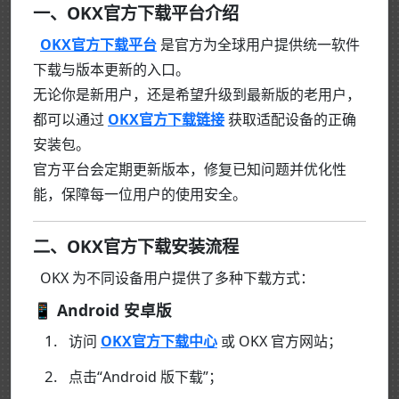
一、OKX官方下载平台介绍
OKX官方下载平台
是官方为全球用户提供统一软件
下载与版本更新的入口。
无论你是新用户，还是希望升级到最新版的老用户，
都可以通过
OKX官方下载链接
获取适配设备的正确
安装包。
官方平台会定期更新版本，修复已知问题并优化性
能，保障每一位用户的使用安全。
二、OKX官方下载安装流程
OKX 为不同设备用户提供了多种下载方式：
📱 Android 安卓版
访问
OKX官方下载中心
或 OKX 官方网站；
点击“Android 版下载”；