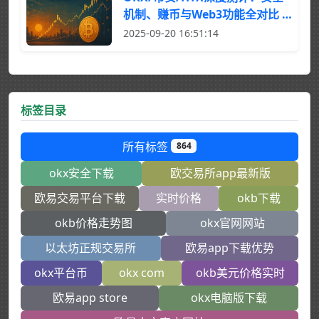
机制、赚币与Web3功能全对比 |
比特币平台进阶指南
2025-09-20 16:51:14
标签目录
所有标签
864
okx安全下载
欧交易所app最新版
欧易交易平台下载
实时价格
okb下载
okb价格走势图
okx官网网站
以太坊正规交易所
欧易app下载优势
okx平台币
okx com
okb美元价格实时
欧易app store
okx电脑版下载