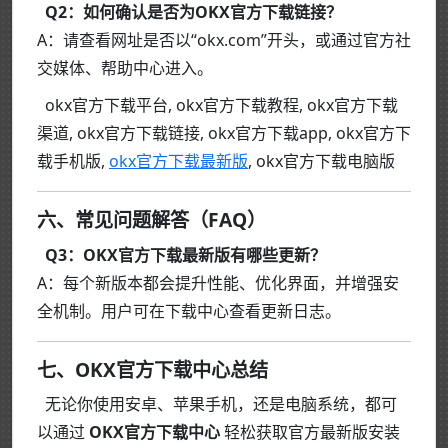
Q2：如何确认是否为OKX官方下载链接？
A：请查看网址是否以“okx.com”开头，或通过官方社
交媒体、帮助中心进入。
okx官方下载平台, okx官方下载教程, okx官方下载
渠道, okx官方下载链接, okx官方下载app, okx官方下
载手机版,
okx官方下载最新版
, okx官方下载电脑版
六、常见问题解答（FAQ）
Q3：OKX官方下载最新版有哪些更新？
A：每个新版本都会提升性能、优化界面，并增强安
全机制。用户可在下载中心查看更新日志。
七、OKX官方下载中心总结
无论你使用安卓、苹果手机，还是电脑系统，都可
以通过
OKX官方下载中心
轻松获取官方最新版安装