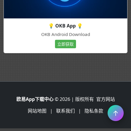
💡 OKB App 💡
OKB Android Download
立即获取
欧易App下载中心
© 2026 | 版权所有
官方网站
网站地图
|
联系我们
|
隐私条款
↑