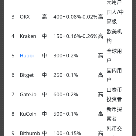
元用户
国人/中
3
OKX
高
400+
0.08%-0.02%
高
高级
欧美机
4
Kraken
中
150+
0.16%-0.26%
高
构
全球用
5
Huobi
中
300+
0.2%
高
户
国内用
6
Bitget
中
250+
0.1%
高
户
山寨币
7
Gate.io
中
600+
0.2%
高
投资者
新币探
8
KuCoin
中
500+
0.1%
高
索者
韩币交
9
Bithumb
中
100+
0.15%
高