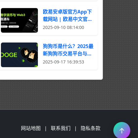
欧易安卓版官方App下
载网站 | 欧易中文官方
App下载平台
2025-09-10 08:14:00
狗狗币是什么？2025最
新狗狗币交易平台与实
时价格指南
2025-09-17 16:39:53
网站地图
|
联系我们
|
隐私条款
↑