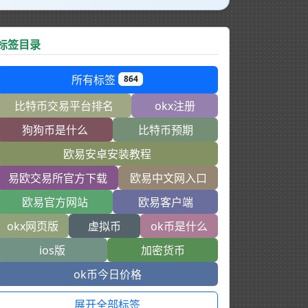
标签目录
所有标签
864
比特币交易平台排名
okx注册
狗狗币是什么
比特币预期
欧易安卓安装教程
易欧交易所官方下载
欧易中文网入口
欧易官方网站
欧易客户端
okx网页版
虚拟币
ok币是什么
ios版
加密货币
ok币今日价格
展开全部标签