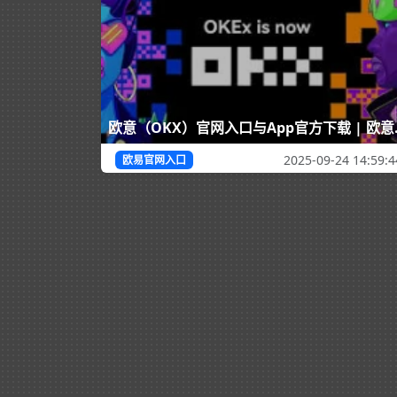
欧意（OKX
2025-09-24 14:59:4
欧易官网入口