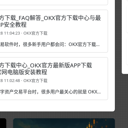
官方下载_FAQ解答_OKX官方下载中心与最
PP安全教程
28 11:04:23 · OKX官方下载
在下载交易软件时，很多新手用户都会问：OKX官方下载在哪里？OKX官方下载中心怎么进入？ 本文将通过问答的形式，为大家详细解答关于 OKX官方下载 的常见问题，帮助您快速、安全地获取最新版应用。 1. OKX官方下载是什么？ OKX官方下载是指通过 OKX官方网站 或…
官方下载中心_OKX官方最新版APP下载
X官网电脑版安装教程
28 11:02:48 · OKX官方下载
在选择数字资产交易平台时，很多用户最关心的就是 OKX官方下载，因为只有通过官方渠道下载安装，才能确保软件的安全性与完整性。本文将为您全面解析 OKX官方下载版 的获取方式，帮助您轻松找到正确的 OKX官方下载中心 和最新的下载教程。 为什么选择OKX官方下载 在互联…