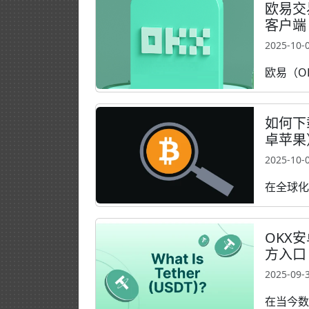
欧易交易
客户端
2025-10
如何下
卓苹果
2025-10
OKX安
方入口 |
2025-09-