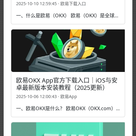
2025-10-10 12:59:45 · 欧易下载入口
一、什么是欧易（OKX） 欧易（OKX）是全球领先的数字资产交易平台之一，原名 OKEx，后正式更名为 OKX，代表着其在全球化和多元化布局上的全新定位。自成立以来，欧易始终致力于为用户提供安全、稳定、高效的数字资产交易服务，覆盖包括 比特币（BTC）、以太坊（ETH）、U…
欧易OKX App官方下载入口｜iOS与安
卓最新版本安装教程（2025更新）
2025-10-06 12:00:43 · 欧易App
一、欧易OKX是什么？ 欧易OKX（OKX.com）是全球领先的区块链数字资产交易平台，前身为OKEx，致力于为全球用户提供安全、透明且高效的加密货币交易服务。 截至2025年，OKX已覆盖160多个国家与地区，用户超5000万，支持包括 比特币（BTC）、以太坊（ETH…