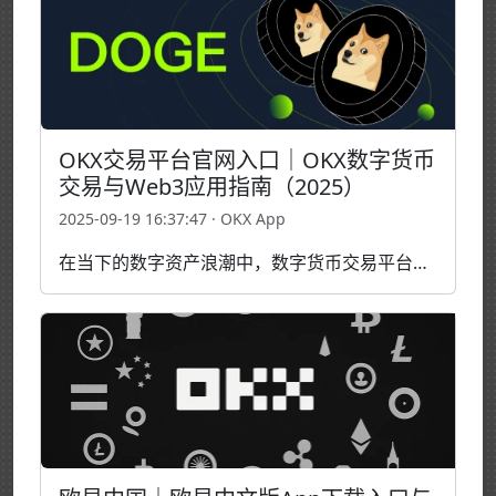
OKX交易平台官网入口｜OKX数字货币
交易与Web3应用指南（2025）
2025-09-19 16:37:47 · OKX App
在当下的数字资产浪潮中，数字货币交易平台已经成为投资者进入区块链世界的必备入口。比特币、以太坊、狗狗币、瑞波币等主流加密货币不断走进大众视野，而交易平台则是承载买卖撮合、资产管理与金融创新的核心基础设施。作为行业头部平台之一，OKX凭借其在国内外的用户基础、强大的技术实力和丰富的…