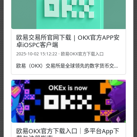
欧易交易所官网下载 | OKX官方APP安
卓iOSPC客户端
2025-10-02 15:12:22 · 欧易OKX官方下载入口
欧易（OKX）交易所是全球领先的数字货币交易平台，致力于为用户提供安全、快捷的数字资产交易服务。无论是比特币（BTC）、以太坊（ETH）、瑞波币（XRP）还是OKB代币，欧易都能为你提供一站式管理和交易体验。本文将为你详细介绍欧易交易所官方下载方式、安装流程及平台优势，助你轻松上…
欧易OKX官方下载入口｜多平台App下