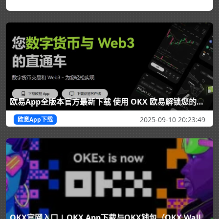
欧易App全版本官方最新下载 使用 OKX 欧易解锁您的加密之旅
2025-09-10 20:23:49
欧意App下载
OKX官网入口 | OKX App下载与OKX钱包（OKX Wallet）使用指南