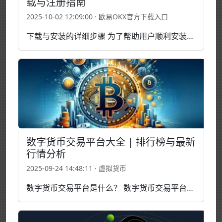
载与注册指南
2025-10-02 12:09:00 · 欧易OKX官方下载入口
下载与安装的详细步骤 为了帮助用户顺利安装欧易（OKX）App，下面提供各端详细操作指南： 1. 安卓版下载步骤 打开 欧易官方下载中心。 点击 “Android下载” 按钮，下载最新APK安装包。 …
数字货币交易平台大全 | 排行榜与最新
行情分析
2025-09-24 14:48:11 · 虚拟货币
数字货币交易平台是什么？ 数字货币交易平台，也被称为 数字货币交易所，是指用户可以买卖比特币、以太坊、莱特币、USDT 等虚拟货币的线上系统。通过平台，用户不仅可以进行币币交易，还能接触到 合约交易、杠杆交易、理财产品、NFT 市场以及数字货币钱包 等功能。 从本质上…