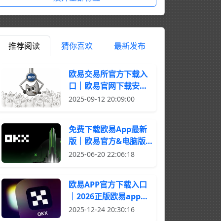
推荐阅读
猜你喜欢
最新发布
欧易交易所官方下载入
口｜欧易官网下载安装
与平台指南
2025-09-12 20:09:00
免费下载欧易App最新
版｜欧易官方&电脑版
安全入口
2025-06-20 22:06:18
欧易APP官方下载入口
｜2026正版欧易app下
载中心安装教程
2025-12-24 20:30:16