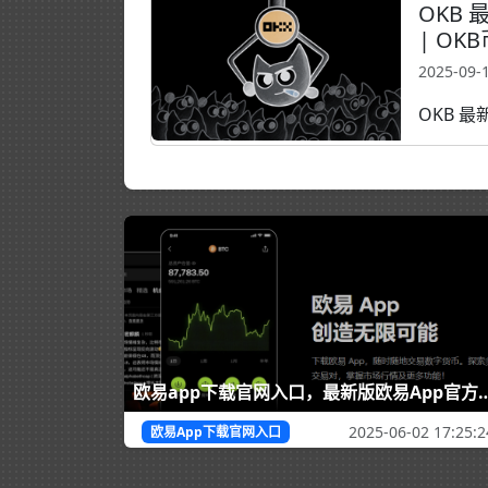
OKB 
| O
2025-09-
欧易app下载官网入口，最新版欧
2025-06-02 17:25:2
欧易App下载官网入口