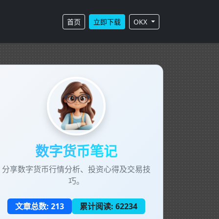
首页
立即下载
OKX
数字货币笔记
分享数字货币行情分析、投资心得及交易技
巧。
文章总数:
213
累计阅读:
62234