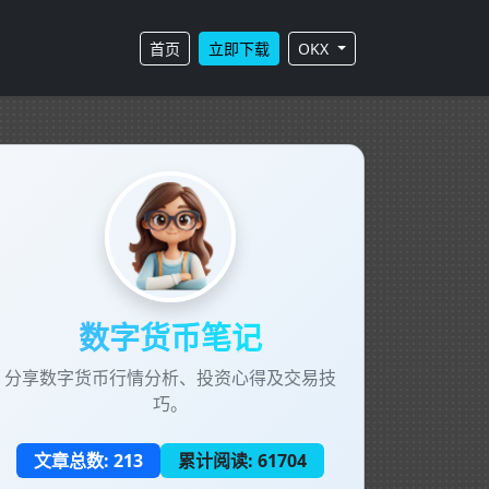
首页
立即下载
OKX
数字货币笔记
分享数字货币行情分析、投资心得及交易技
巧。
文章总数:
213
累计阅读:
61704