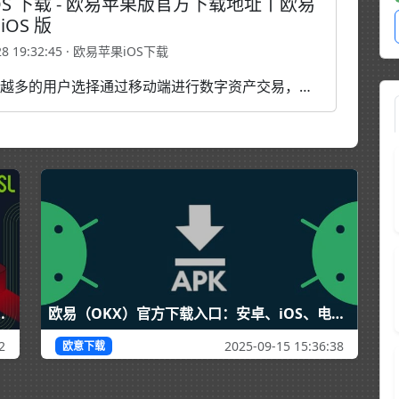
OS 下载 - 欧易苹果版官方下载地址丨欧易
iOS 版
-28 19:32:45 · 欧易苹果iOS下载
随着越来越多的用户选择通过移动端进行数字资产交易，欧易 iOS 下载成为许多苹果手机用户最关心的问题。为了帮助投资者快速找到官方渠道，避免下载假冒应用，本文将详细介绍欧易 iOS 下载地址、下载网址、苹果版安装方法以及用户在使用过程中的常见问题和评价。 一、欧易 iOS…
球版官方入口与官网版安装指南
欧易（OKX）官方下载入口：安卓、iOS、电脑版及欧意网页版入口
2
2025-09-15 15:36:38
欧意下载