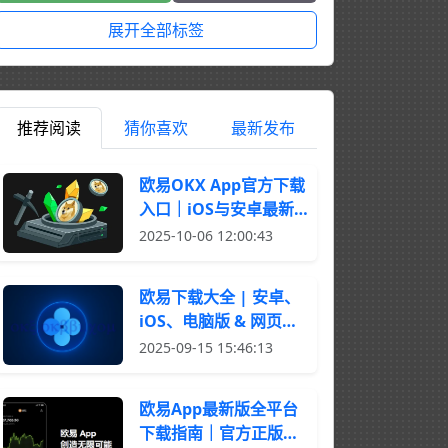
展开全部标签
推荐阅读
猜你喜欢
最新发布
欧易OKX App官方下载
入口｜iOS与安卓最新
版本安装教程（2025更
2025-10-06 12:00:43
新）
欧易下载大全 | 安卓、
iOS、电脑版 & 网页版
官方入口
2025-09-15 15:46:13
欧易App最新版全平台
下载指南｜官方正版入