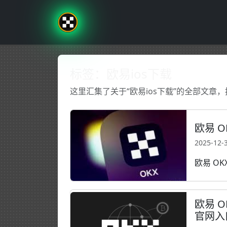
标签：欧易ios下载
这里汇集了关于“欧易ios下载”的全部文章
欧易 O
2025-12-
欧易 O
官网入