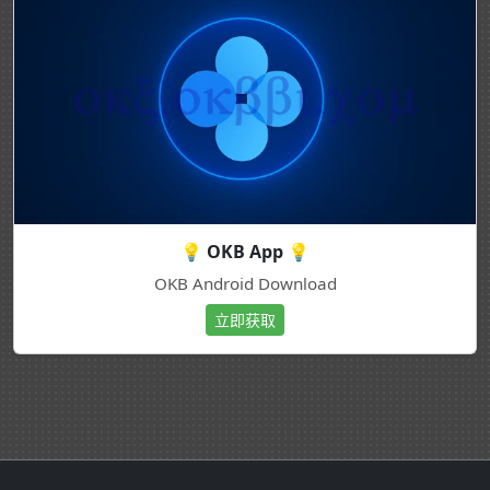
💡 OKB App 💡
OKB Android Download
立即获取