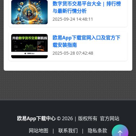
数字货币交易平台大全 | 排行榜
与最新行情分析
2025-09-24 14:48:11
欧易App下载官网入口及官方下
载安装指南
2025-05-28 07:42:48
欧易App下载中心
© 2026 | 版权所有
官方网站
网站地图
|
联系我们
|
隐私条款
↑