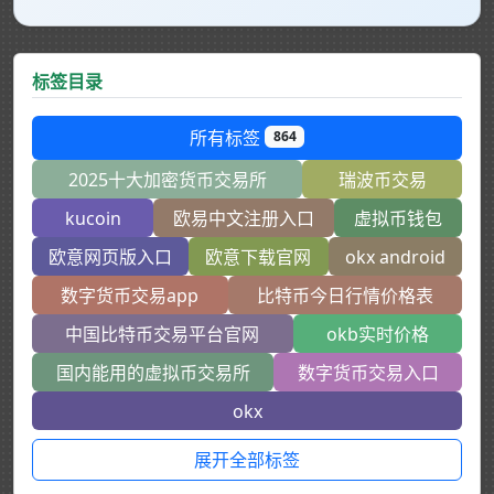
标签目录
所有标签
864
2025十大加密货币交易所
瑞波币交易
kucoin
欧易中文注册入口
虚拟币钱包
欧意网页版入口
欧意下载官网
okx android
数字货币交易app
比特币今日行情价格表
中国比特币交易平台官网
okb实时价格
国内能用的虚拟币交易所
数字货币交易入口
okx
展开全部标签