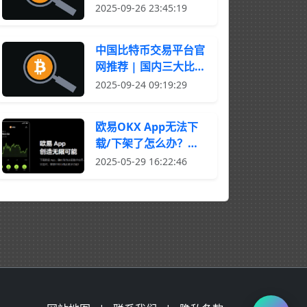
载安装 | 安全高效
2025-09-26 23:45:19
中国比特币交易平台官
网推荐 | 国内三大比特
币交易平台解析
2025-09-24 09:19:29
欧易OKX App无法下
载/下架了怎么办？
2025年解决办法
2025-05-29 16:22:46