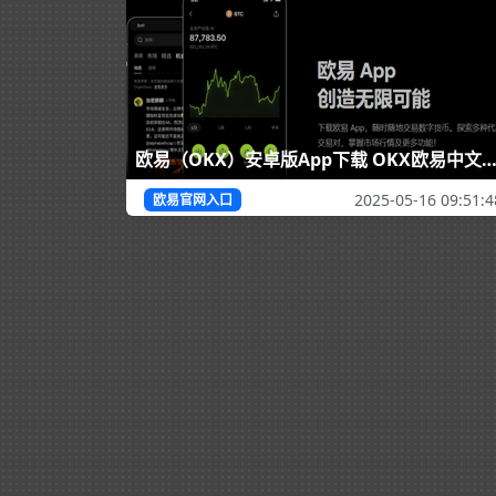
欧易（OKX）安卓版App下载 OKX欧易中文官网
2025-05-16 09:51:4
欧易官网入口