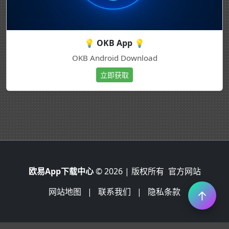
💡 OKB App 💡
OKB Android Download
立即获取
欧易App下载中心
© 2026 | 版权所有
官方网站
网站地图
|
联系我们
|
隐私条款
↑