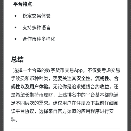
平台特点
：
稳定交易体验
支持多种语言
合作币种多样化
总结
选择一个合适的数字货币交易App，不仅要考虑交易
手续费和币种种类，更要关注其
安全性、流畅性、合
规性以及用户体验
。无论你是追求短线合约收益，还
是希望长期持币理财，上述排名中的平台基本都能满
足不同层次的需求。建议用户在注册及下载前仔细阅
读平台协议，选择来自官方渠道的应用程序进行安
装。