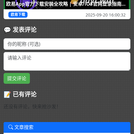
欧易App官方下载安装全攻略 | 安卓/iOS官网登录指南（2024最新）
2025-09-20 16:00:32
欧易下载
💬 发表评论
提交评论
📝 已有评论
还没有评论，快来抢沙发！
文章搜索