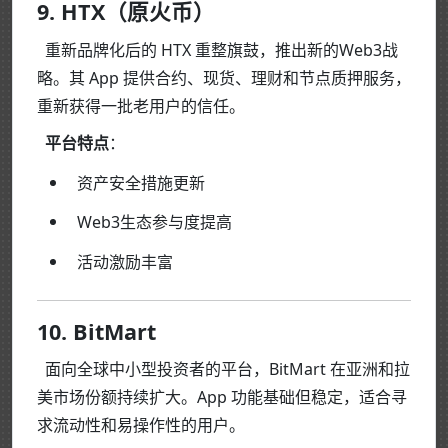
9.
HTX（原火币）
重新品牌化后的 HTX 重整旗鼓，推出新的Web3战
略。其 App 提供合约、现货、理财和节点质押服务，
重新获得一批老用户的信任。
平台特点
：
资产安全措施更新
Web3生态参与度提高
活动激励丰富
10.
BitMart
面向全球中小型投资者的平台，BitMart 在亚洲和拉
美市场份额持续扩大。App 功能基础但稳定，适合寻
求流动性和易操作性的用户。