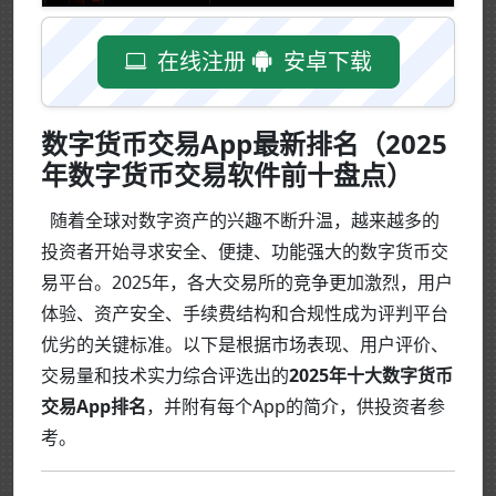
在线注册
安卓下载
数字货币交易App最新排名（2025
年数字货币交易软件前十盘点）
随着全球对数字资产的兴趣不断升温，越来越多的
投资者开始寻求安全、便捷、功能强大的数字货币交
易平台。2025年，各大交易所的竞争更加激烈，用户
体验、资产安全、手续费结构和合规性成为评判平台
优劣的关键标准。以下是根据市场表现、用户评价、
交易量和技术实力综合评选出的
2025年十大数字货币
交易App排名
，并附有每个App的简介，供投资者参
考。