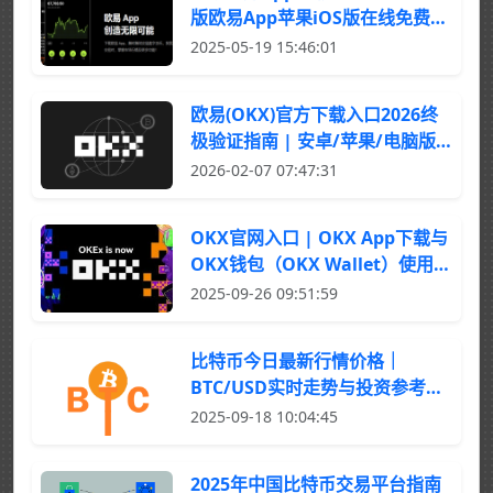
版欧易App苹果iOS版在线免费下
载平台
2025-05-19 15:46:01
欧易(OKX)官方下载入口2026终
极验证指南 | 安卓/苹果/电脑版
安全下载全攻略
2026-02-07 07:47:31
OKX官网入口 | OKX App下载与
OKX钱包（OKX Wallet）使用指
南
2025-09-26 09:51:59
比特币今日最新行情价格｜
BTC/USD实时走势与投资参考
（2025）
2025-09-18 10:04:45
2025年中国比特币交易平台指南