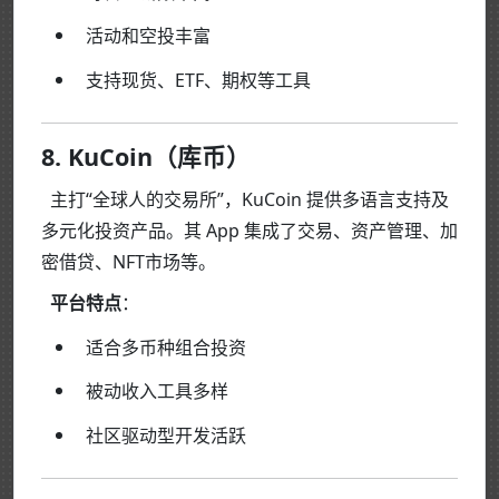
活动和空投丰富
支持现货、ETF、期权等工具
8.
KuCoin（库币）
主打“全球人的交易所”，KuCoin 提供多语言支持及
多元化投资产品。其 App 集成了交易、资产管理、加
密借贷、NFT市场等。
平台特点
：
适合多币种组合投资
被动收入工具多样
社区驱动型开发活跃