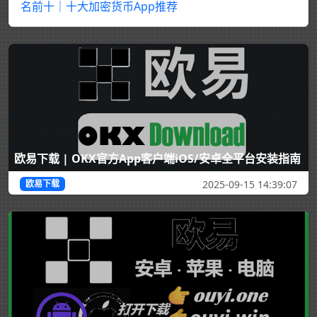
名前十｜十大加密货币App推荐
欧易下载 | OKX官方App客户端iOS/安卓全平台安装指南
2025-09-15 14:39:07
欧易下载