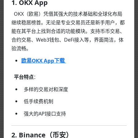
1.
OKX App
OKX（欧易）凭借其强大的技术基础和全球化布局
继续稳居榜首。无论是专业交易员还是新手用户，都
能在其平台上找到合适的功能模块。支持币币交易、
合约交易、Web3钱包、DeFi接入等，界面简洁，体
验流畅。
欧易OKX App下载
平台特点
：
多样的交易对和深度
低手续费机制
强大的API接口支持
2.
Binance（币安）