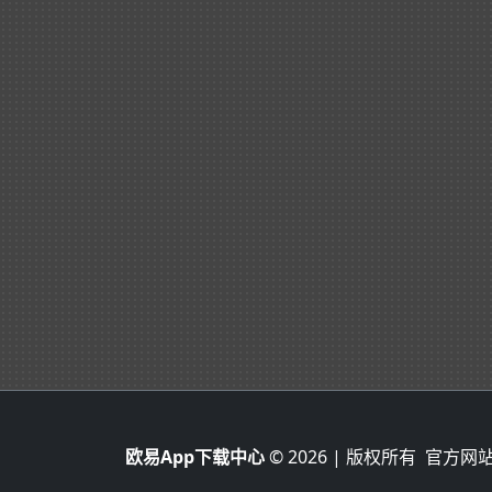
欧易App下载中心
© 2026 | 版权所有
官方网