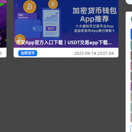
& 最新消息
币安App官方入口下载丨USDT交易app下载丨欧易官方下载指南
5
2025-09-14 23:01:04
加密货币