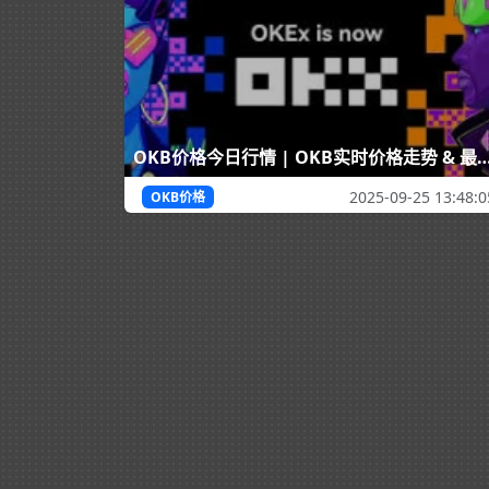
OKB价格今日行情 | OKB实时价格走势 
2025-09-25 13:48:0
OKB价格