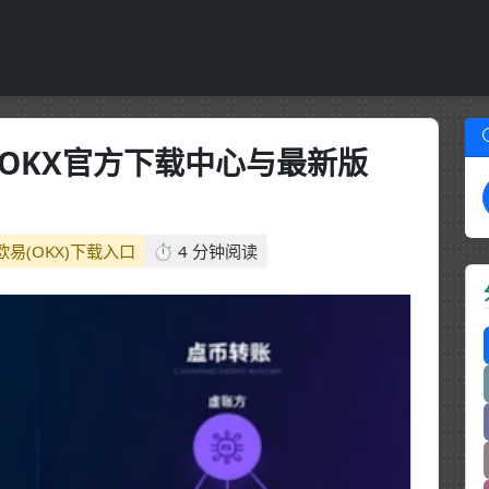
答_OKX官方下载中心与最新版
 欧易(OKX)下载入口
⏱️ 4 分钟阅读