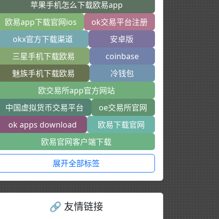
苹果手机怎么下载欧易app
欧易app下载官网ios
ok交易平台注册
okx官方下载渠道
安卓版
三星手机下载欧易
coinbase
魅族手机下载欧易
冷钱包
欧交易所app官方网站
中国虚拟货币交易平台
oe交易所官网
ok apps download
欧易下载官网
欧易官网客户端下载
展开全部标签
🔗 友情链接