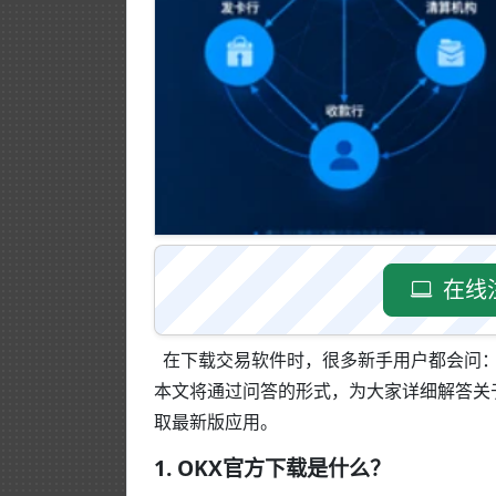
在线
在下载交易软件时，很多新手用户都会问
本文将通过问答的形式，为大家详细解答关
取最新版应用。
1. OKX官方下载是什么？