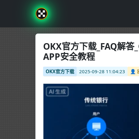
OKX官方下载_FAQ解
APP安全教程
OKX官方下载
2025-09-28 11:04:23
👤