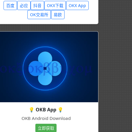
百度
必应
抖音
OKX下载
OKX App
OK交易所
易欧
💡 OKB App 💡
OKB Android Download
立即获取