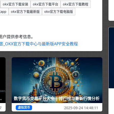
okx官方下载安装
okx官方下载平台
okx官方下载教程
app
okx官方下载最新版
okx官方下载电脑版
用户提供参考信息。
解答_OKX官方下载中心与最新版APP安全教程
心（最新版安卓/iOS安装包）
数字货币交易平台大全 | 排行榜与最新行情分析
7
2025-09-24 14:48:11
虚拟货币