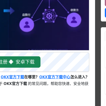
注册
安卓下载
：
OKX官方下载
在哪里？
OKX官方下载中心
怎么进入？
于
OKX官方下载
的常见问题，帮助您快速、安全地获