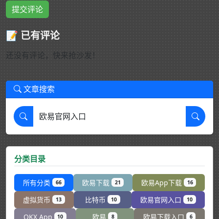
提交评论
📝 已有评论
还没有评论，快来抢沙发！
文章搜索
分类目录
所有分类
欧易下载
欧易App下载
66
21
16
虚拟货币
比特币
欧易官网入口
13
10
10
OKX App
欧易
欧易下载入口
10
8
6