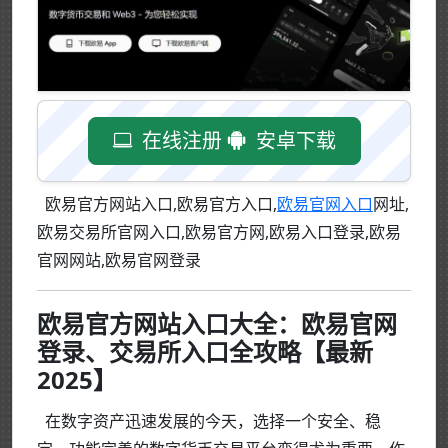
在线注册
安卓下载
欧易官方网站入口,欧易官方入口,
欧易官网入口
网址,
欧易交易所官网入口,欧易官方网,欧易入口登录,欧易
官网网站,欧易官网登录
欧易官方网站入口大全：欧易官网
登录、交易所入口全攻略【最新
2025】
在数字资产迅速发展的今天，选择一个安全、稳