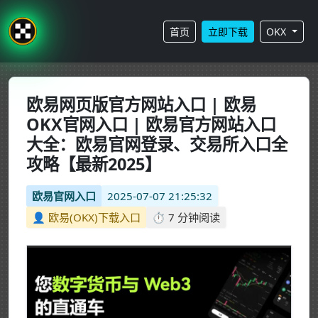
首页
立即下载
OKX
欧易网页版官方网站入口 | 欧易
OKX官网入口 | 欧易官方网站入口
大全：欧易官网登录、交易所入口全
攻略【最新2025】
欧易官网入口
2025-07-07 21:25:32
👤 欧易(OKX)下载入口
⏱️ 7 分钟阅读