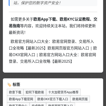
站，保护您的数字资产安全！
如需更多关于
欧易App下载、欧易KYC认证教程、交
易指南
等内容，欢迎持续关注本站，我们将持续更新
最新资讯！
欧易官方网站入口大全：欧易官网登录、交易所入
口全攻略【最新2025】欧易网页版官方网站入口 | 欧
易OKX官网入口 | 欧易官方网站入口大全：欧易官网
登录、交易所入口全攻略【最新2025】
🏷 标签
欧意下载
如何下载欧易
十大加密货币App推荐
欧易App下载官网
欧易OKX官方下载入口
欧易网页版
欧易下载中心
安卓欧易
欧易官网下载入口