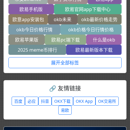
欧易手机版
欧易官网app下载中心
欧意app安装包
okb未来
okb最新价格走势
okb今日价格行情
okb价格今日行情价格
欧易苹果版
欧易pc端下载
什么是okb
2025 meme币排行
欧易最新版本下载
展开全部标签
🔗 友情链接
百度
必应
抖音
OKX下载
OKX App
OK交易所
易欧