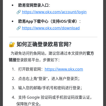
欧易官网登录入口
：
🔗
https://www.okx.com/account/login
欧易App下载中心（支持iOS/安卓）
：
🔗
https://www.okx.com/download
🔐 如何正确登录欧易官网？
为避免访问钓鱼网站，建议您通过本文提供的
官方
链接
登录欧易平台，步骤如下：
打开欧易官网：
https://www.okx.com
点击右上角“登录”，进入账户登录页；
输入您的邮箱/手机号和密码进行登录；
支持 Google 验证码或手机验证码双重认证，
保障账户安全。