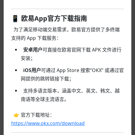
📱 欧易App官方下载指南
为了满足移动端交易需求，欧易官方提供了多终端
支持的 App 下载服务：
安卓用户
可直接在欧易官网下载 APK 文件进行
安装；
iOS用户
可通过 App Store 搜索“OKX” 或通过官
网提供的跳转链接下载；
支持多语言版本，涵盖中文、英文、韩文、越
南语等全球主流语言。
👉 官方下载地址：
https://www.okx.com/download