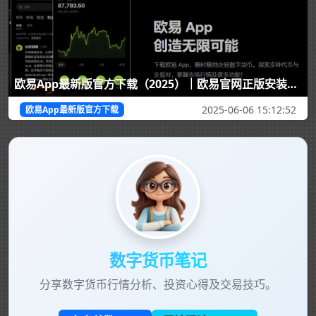
欧易App最新版官方下载（2025）｜欧易官网正版安装包下载指南
2025-06-06 15:12:52
欧易App最新版官方下载
数字货币笔记
分享数字货币行情分析、投资心得及交易技巧。