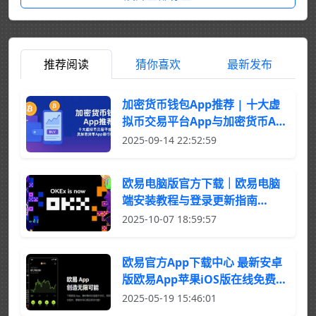
推荐阅读
猜你喜欢
最新发布
加密货币钱包App推荐 | 十大虚
拟币交易平台App与加密货币App
排行榜前十名
2025-09-14 22:52:59
欧易电脑版官方下载｜欧易电脑
端安装教程与登录更新指南
（OKX官方入口）
2025-10-07 18:59:57
欧易官方App下载中心 最新安卓
版欧易App苹果iOS版在线免费下
载平台
2025-05-19 15:46:01