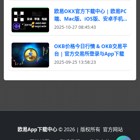
欧易OKX官方下载中心 | 欧易PC
端、Mac版、iOS版、安卓手机版
及交易所入口
2025-10-27 08:45:43
OKB价格今日行情 & OKB交易平
台 | 官方交易所登录与App下载
2025-09-25 13:58:23
欧易App下载中心
© 2026 | 版权所有
官方网站