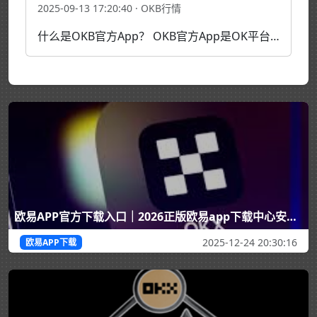
2025-09-13 17:20:40 · OKB行情
什么是OKB官方App？ OKB官方App是OK平台提供的移动端交易工具，支持安卓和iOS设备下载。通过官方App，用户可以安全地进行数字货币交易、资产管理以及查看市场资讯，确保账户安全和数据隐私。无论是新手还是专业交易者，都可以通过官方App高效管理自己的资产。 官…
欧易APP官方下载入口｜2026正版欧易app下载中心安装教程
2025-12-24 20:30:16
欧易APP下载