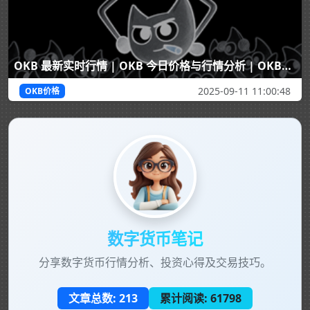
OKB 最新实时行情 | OKB 今日价格与行情分析 | OKB币价格行情分析走势 OKB下载
2025-09-11 11:00:48
OKB价格
数字货币笔记
分享数字货币行情分析、投资心得及交易技巧。
文章总数:
213
累计阅读:
61798