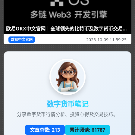
欧易OKX中文官网｜全球领先的比特币及数字货币交易平台【国内版&国际版入口】
2025-10-09 11:59:25
欧易中文官网
数字货币笔记
分享数字货币行情分析、投资心得及交易技巧。
文章总数:
213
累计阅读:
61787