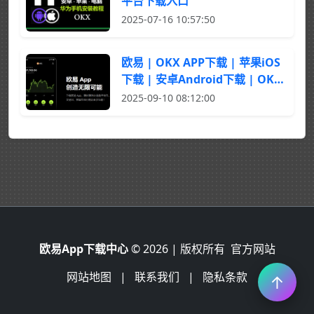
平台下载入口
2025-07-16 10:57:50
欧易 | OKX APP下载 | 苹果iOS
下载 | 安卓Android下载 | OKX
官方App下载入口
2025-09-10 08:12:00
欧易App下载中心
© 2026 | 版权所有
官方网站
网站地图
|
联系我们
|
隐私条款
↑