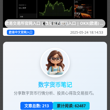
欧易交易所官网入口 | 欧易官方网站入口 | OKX(欧易) 中文官网入口
2025-05-24 18:14:53
欧易中文官网入口
数字货币笔记
分享数字货币行情分析、投资心得及交易技巧。
文章总数:
213
累计阅读:
62487