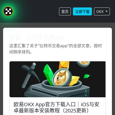
首页
立即下载
OKX
标签：比特币交易app
这里汇集了关于“比特币交易app”的全部文章，按时
间倒序排列。
欧易OKX App官方下载入口｜iOS与安
卓最新版本安装教程（2025更新）