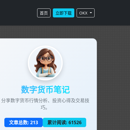
首页
立即下载
OKX
数字货币笔记
分享数字货币行情分析、投资心得及交易技
巧。
文章总数:
213
累计阅读:
61526