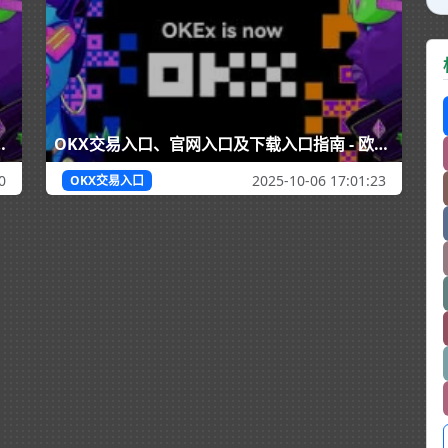
最新版欧易app下载与安装指南
OKX交易入口、官网入口及下载入口指南 - 欧易官方登录与下载
0
2025-10-06 17:01:23
OKX交易入口