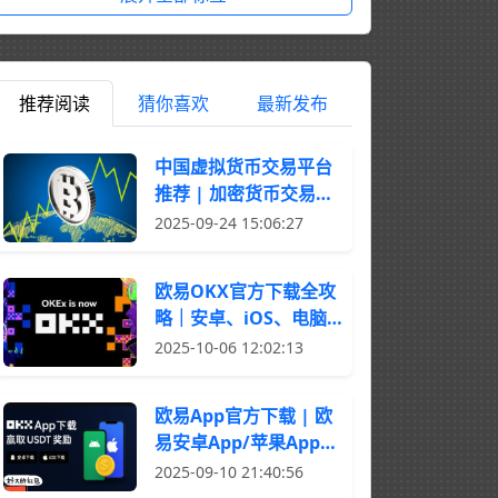
推荐阅读
猜你喜欢
最新发布
中国虚拟货币交易平台
推荐 | 加密货币交易所
排名与选择指南
2025-09-24 15:06:27
欧易OKX官方下载全攻
略｜安卓、iOS、电脑
版App安装教程与安全
2025-10-06 12:02:13
指南（2025）
欧易App官方下载 | 欧
易安卓App/苹果App最
新版官方下载平台 | 欧
2025-09-10 21:40:56
易App下载中心