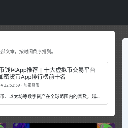
的全部文章，按时间倒序排列。
币钱包App推荐 | 十大虚拟币交易平台
与加密货币App排行榜前十名
14 22:52:59 · 加密货币
随着比特币、以太坊等数字资产在全球范围内的普及，越来越多的投资者开始接触并使用各类加密货币钱包app与交易软件。然而面对市场上琳琅满目的平台，新手往往会问：哪些才是十大虚拟币交易平台app？哪些应用在加密货币app排行榜前十名之中？本文将从加密货币钱包的作用、交易平台选择标准、全…