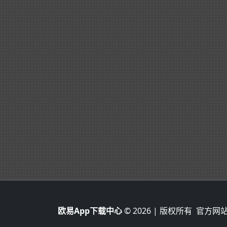
欧易App下载中心
© 2026 | 版权所有
官方网