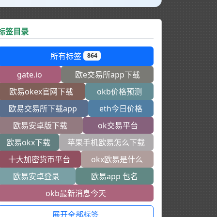
标签目录
所有标签
864
gate.io
欧e交易所app下载
欧易okex官网下载
okb价格预测
欧易交易所下载app
eth今日价格
欧易安卓版下载
ok交易平台
欧易okx下载
苹果手机欧易怎么下载
十大加密货币平台
okx欧易是什么
欧易安卓登录
欧易app 包名
okb最新消息今天
展开全部标签