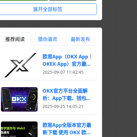
展开全部标签
推荐阅读
猜你喜欢
最新发布
欧易App（OKX App｜
OKEX App）官方最新
版下载指南｜安卓、
2025-09-07 11:42:45
iOS 与电脑版入口
OKX官方平台全面解
析：App下载、钱包管
理与交易所指南
2025-09-25 14:05:21
欧易App全版本官方最
新下载 使用 OKX 欧易