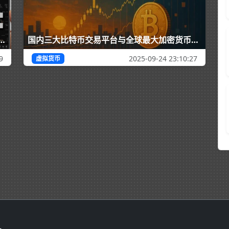
p下载与国内用户安装指南【苹果iOS/安卓Android/官方版】
国内三大比特币交易平台与全球最大加密货币交易所对比（2025年交易额分析）
9
2025-09-24 23:10:27
虚拟货币