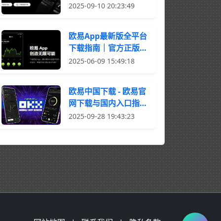
解锁您的加密之旅
2025-09-10 20:23:49
欧易App最新版全平台
下载指南｜官方正版入
口一站式获取
2025-06-09 15:49:18
欧易中国下载 - 欧易官
网下载与国内入口指南
丨欧易交易所官网中国
2025-09-28 19:43:23