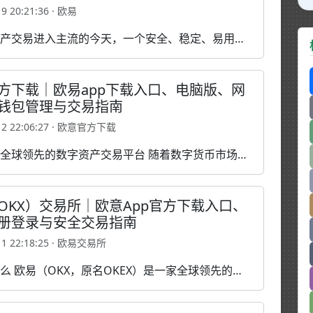
19 20:21:36 · 欧易
在数字资产交易进入主流的今天，一个安全、稳定、易用的交易平台对每位投资者都至关重要。欧易（OKX） 与 欧意（OKEX） 同属全球知名的加密货币交易平台，凭借强大的技术实力与合规保障，为全球数千万用户提供专业的数字资产交易与管理服务。本文将为您全面讲解 欧易OKX官方下载入口、欧…
方下载｜欧易app下载入口、电脑版、网
钱包管理与交易指南
-12 22:06:27 · 欧意官方下载
欧意——全球领先的数字资产交易平台 随着数字货币市场的快速发展，越来越多的投资者选择使用专业的交易平台进行资产管理和交易。其中，欧意（欧易/OKX）作为全球知名的数字货币交易平台，为用户提供安全、高效、便捷的交易服务。无论是初次接触数字货币的新手，还…
OKX）交易所｜欧意App官方下载入口、
册登录与安全交易指南
11 22:18:25 · 欧易交易所
欧易是什么 欧易（OKX，原名OKEX）是一家全球领先的数字资产交易平台，总部位于新加坡，由一支国际化区块链技术团队打造。 自2017年成立以来，欧易以其安全稳定的交易系统、丰富的币种支持与创新的金融产品，成为全球数千万用户信赖的加密货币投资平台。 目前，欧易在全球…