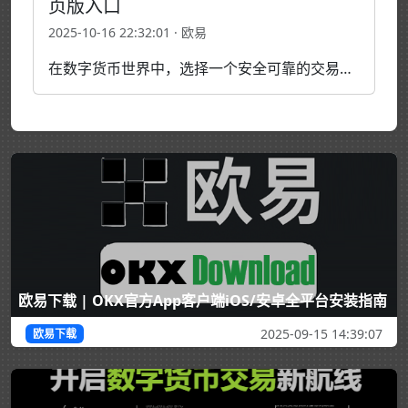
页版入口
2025-10-16 22:32:01 · 欧易
在数字货币世界中，选择一个安全可靠的交易平台至关重要。 而欧易（OKX，原OKEX，也被称为欧意交易所），凭借其全球化布局、安全机制与强大的交易功能，已成为众多用户的首选。 很多用户在搜索时常常输入： “如何下载欧易？” …
欧易下载 | OKX官方App客户端iOS/安卓全平台安装指南
2025-09-15 14:39:07
欧易下载