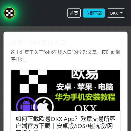
首页
立即下载
OKX
标签：okx在线入口
这里汇集了关于“okx在线入口”的全部文章，按时间倒
序排列。
如何下载欧易OKX App？欧意交易所客
户端官方下载｜安卓版/iOS/电脑版/网