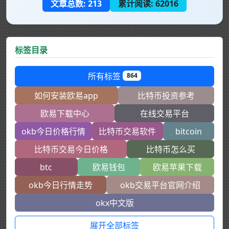
文章总数:
213
累计阅读:
62016
标签目录
所有标签
864
如何安装欧易app
比特币投资参考
欧易下载中心
在线交易平台
okb今日价格行情
比特币交易软件
bitcoin
比特币交易今日价格
比特币怎么买
btc
欧易钱包
欧易苹果下载
okb今日行情走势
okb交易平台官网介绍
okx中文版
展开全部标签