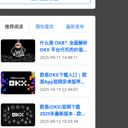
推荐阅读
猜你喜欢
最新发布
什么是 OKB？全面解析
OKX 平台代币的价值、
应用场景与最新价格走
2025-09-11 14:48:11
势
欧易OKX下载入口 | 欧
易App官网安卓版苹果
版电脑版注册登录指南
2025-10-14 22:49:07
欧易(OKX)官网下载
2025年最新版本 - 欧交
易所App官方入口
2025-09-12 10:33:34