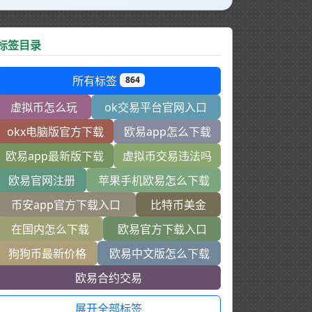
标签目录
所有标签
864
虚拟币怎么玩
ok交易平台官网入口
okx电脑版官方下载
欧易app怎么下载
欧易app最新版下载
虚拟币交易违法吗
欧易官网注册
苹果手机欧易怎么下载
币安app官方下载入口
比特币美金
在国内怎么下载
欧易官方下载入口
狗狗币最新价格
欧易中文版怎么下载
欧易合约交易
展开全部标签