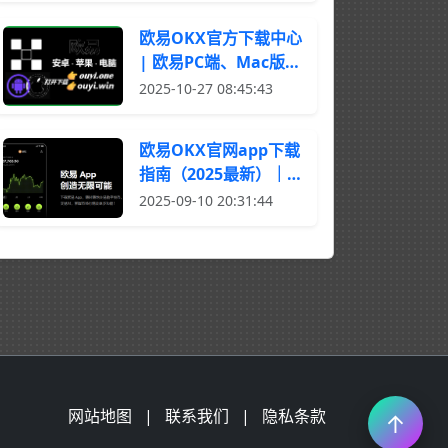
欧易OKX官方下载中心
| 欧易PC端、Mac版、
iOS版、安卓手机版及
2025-10-27 08:45:43
交易所入口
欧易OKX官网app下载
指南（2025最新）｜官
方正版下载欧易官网入
2025-09-10 20:31:44
口合集
网站地图
|
联系我们
|
隐私条款
↑