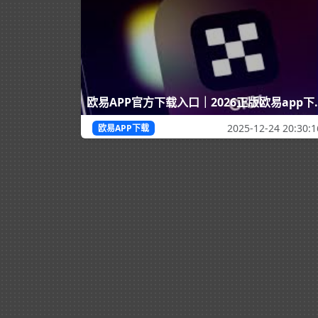
欧易APP官方下载入口
2025-12-24 20:30:1
欧易APP下载