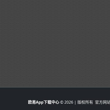
欧易App下载中心
© 2026 | 版权所有
官方网