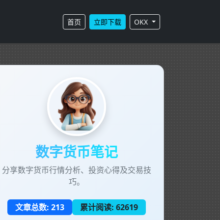
首页
立即下载
OKX
数字货币笔记
分享数字货币行情分析、投资心得及交易技
巧。
文章总数:
213
累计阅读:
62619