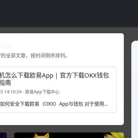
app
p”的全部文章，按时间倒序排列。
机怎么下载欧易App | 官方下载OKX钱包
指南
-25 14:10:24 · 欧易App下载中心
苹果手机如何安全下载欧易（OKX）App与钱包 对于使用苹果手机的用户来说，下载 欧易（OKX）App 或 欧易钱包（OKX Wallet） 时，安全性和官方来源尤为重要。本文将详细讲解 苹果手机怎么下载欧易、官方下载入口、安装步骤以及常见问题，帮助用户顺利完成安装。 …