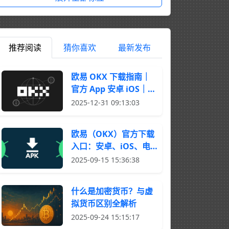
推荐阅读
猜你喜欢
最新发布
欧易 OKX 下载指南｜
官方 App 安卓 iOS｜
OKX 官网入口
2025-12-31 09:13:03
欧易（OKX）官方下载
入口：安卓、iOS、电
脑版及欧意网页版入口
2025-09-15 15:36:38
什么是加密货币？与虚
拟货币区别全解析
2025-09-24 15:15:17