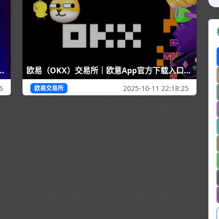
｜2026正版欧易app下载中心安装教程
欧易（OKX）交易所｜欧意App官方下载入口、官网注册登录与安全交易指南
6
2025-10-11 22:18:25
欧易交易所