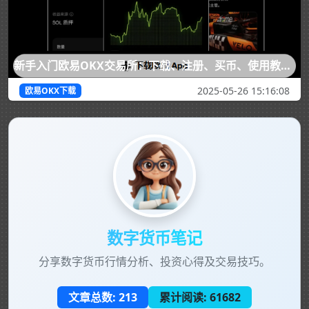
新手入门欧易OKX交易所：下载、注册、买币、使用教程全解析
2025-05-26 15:16:08
欧易OKX下载
数字货币笔记
分享数字货币行情分析、投资心得及交易技巧。
文章总数:
213
累计阅读:
61682