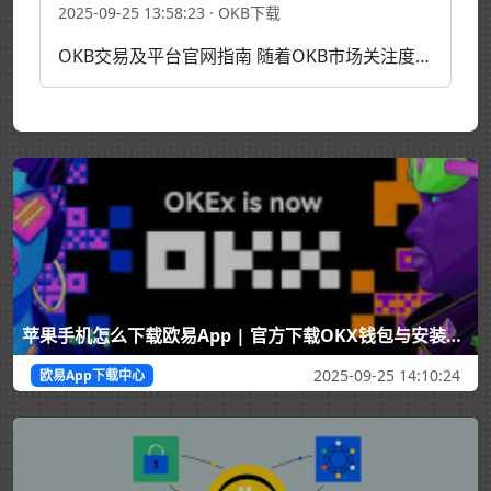
2025-09-25 13:58:23 · OKB下载
OKB交易及平台官网指南 随着OKB市场关注度不断提升，很多投资者都在寻找OKB交易和官方渠道信息。OKB不仅可以在全球主流交易所交易，也有官方提供的安全交易平台。 官方交易平台 OKB的官方交易平台为 OKX交易所，提供OKB交易所官网和OKB交易平台官网入口…
苹果手机怎么下载欧易App | 官方下载OKX钱包与安装指南
2025-09-25 14:10:24
欧易App下载中心