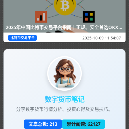
2025年中国比特币交易平台指南｜正规、安全首选OKX欧易
2025-10-09 11:54:07
比特币交易平台
数字货币笔记
分享数字货币行情分析、投资心得及交易技巧。
文章总数:
213
累计阅读:
62127