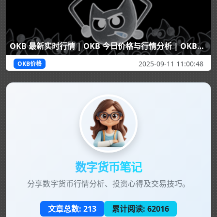
OKB 最新实时行情 | OKB 今日价格与行情分析 | OKB币价格行情分析走势 OKB下载
2025-09-11 11:00:48
OKB价格
数字货币笔记
分享数字货币行情分析、投资心得及交易技巧。
文章总数:
213
累计阅读:
62016