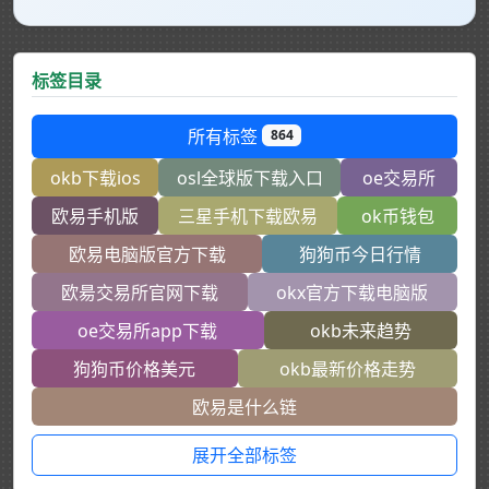
标签目录
所有标签
864
okb下载ios
osl全球版下载入口
oe交易所
欧易手机版
三星手机下载欧易
ok币钱包
欧易电脑版官方下载
狗狗币今日行情
欧昜交易所官网下载
okx官方下载电脑版
oe交易所app下载
okb未来趋势
狗狗币价格美元
okb最新价格走势
欧易是什么链
展开全部标签