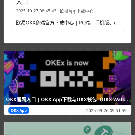
入口
2025-10-27 08:45:43 · 欧易App下载中心
欧易OKX多端官方下载中心 | PC端、手机版、iOS、Android版、Mac版一站式入口 欧易OKX（又称欧意交易所） 是全球领先的数字资产交易平台之一，支持现货、合约、理财、Web3钱包与NFT功能。 为满足全球用户多终端使用需求，欧易推出了 电脑版（Windows…
OKX官网入口 | OKX App下载与OKX钱包（OKX Wallet）使用指南
2025-09-26 09:51:59
OKX App