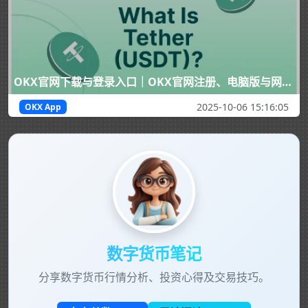
OKX官网下载与登录入口｜OKX官网注册、电脑版与网页版访问指南
2025-10-06 15:16:05
OKX App
数字货币笔记
分享数字货币行情分析、投资心得及交易技巧。