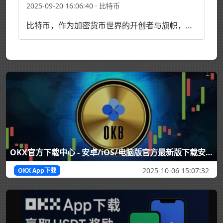
2025-09-20 16:06:40 · 比特币
比特币，作为加密货币世界的开创者与旗帜，其价格波动始终是全球投资者、科技极客和普通大众关注的焦点。无论是想了解比特币价格今日行情，还是探寻其漫长的历史价格周期，都意味着在尝试理解一项颠覆性资产的过去、现在与未来。本文将从多维度深度解析比特币价格，带您读懂K线图背后的故事。 …
OKX官方下载中心 - 安卓/iOS/电脑版官方最新版下载安装教程
2025-10-06 15:07:32
OKX App下载