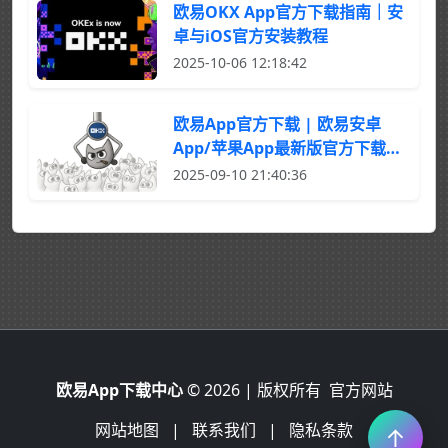
欧易OKX App官方下载指南｜安
卓与iOS官方安装教程
2025-10-06 12:18:42
欧易App官方下载 | 欧易安卓
App/苹果App最新版官方下载平
台 | 欧易App下载中心
2025-09-10 21:40:36
欧易App下载中心
© 2026 | 版权所有
官方网站
网站地图
|
联系我们
|
隐私条款
↑