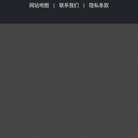
网站地图
|
联系我们
|
隐私条款