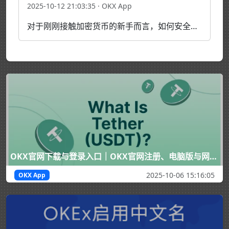
2025-10-12 21:03:35 · OKX App
对于刚刚接触加密货币的新手而言，如何安全、简单地迈出第一步——购买数字货币，是首要解决的问题。全球领先的交易平台OKX（欧易） 为用户提供了极其便捷的“快捷买币”功能，让您无需掌握复杂的交易知识，也能轻松拥有比特币 (BT…
OKX官网下载与登录入口｜OKX官网注册、电脑版与网页版访问指南
2025-10-06 15:16:05
OKX App