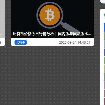
虚拟货币交易时间、软件下载与排行榜（2025）
比特币价格今日行情分析 | 国内版与国际版比特币交易平台对比
9
2025-09-24 14:43:27
比特币