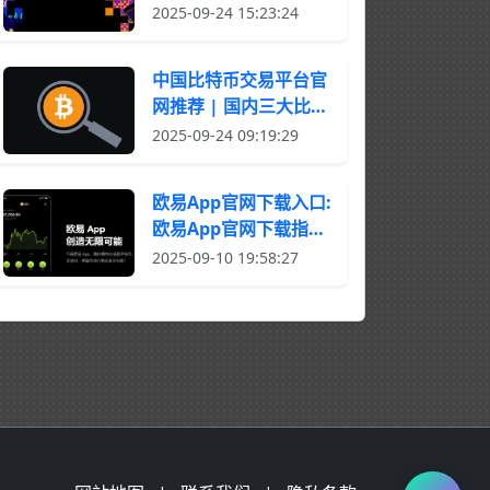
指南
2025-09-24 15:23:24
中国比特币交易平台官
网推荐 | 国内三大比特
币交易平台解析
2025-09-24 09:19:29
欧易App官网下载入口:
欧易App官网下载指南
安全、便捷、一站式操
2025-09-10 19:58:27
作指南