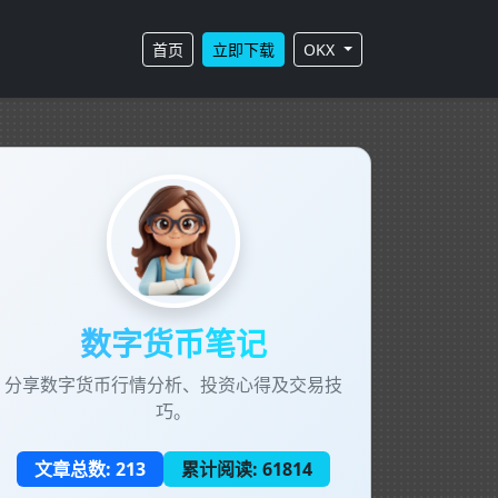
首页
立即下载
OKX
数字货币笔记
分享数字货币行情分析、投资心得及交易技
巧。
文章总数:
213
累计阅读:
61814