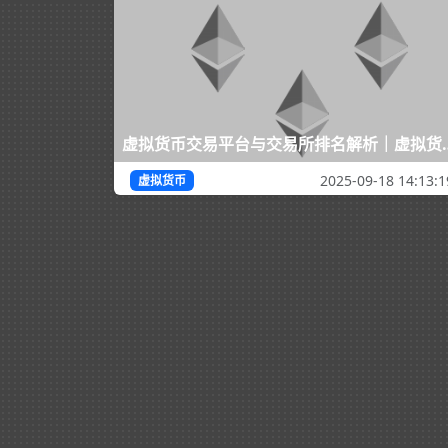
虚拟货币交易平台与交易所排名解析｜
2025-09-18 14:13:1
虚拟货币