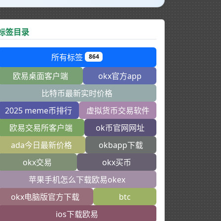
标签目录
所有标签
864
欧易桌面客户端
okx官方app
比特币最新实时价格
2025 meme币排行
虚拟货币交易软件
欧易交易所客户端
ok币官网网址
ada今日最新价格
okbapp下载
okx交易
okx买币
苹果手机怎么下载欧易okex
okx电脑版官方下载
btc
ios下载欧易